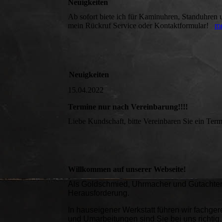
Neuigkeiten
Ab sofort biete ich für Kaminuhren, Standuhren
mein Rückruf Service oder Kontaktformular!
m
Neuigkeiten
15.04.2022
Termine nur nach Vereinbarung!!!!
Liebe Kundschaft, bitte Vereinbaren Sie ein Te
Willkommen auf unserer Webseite!
Als Goldschmied, Uhrmacher und Gutachter si
Herausforderung.
In hauseigener Werkstatt führen wir fachge
und Umarbeitungen sind Sie bei uns richtig