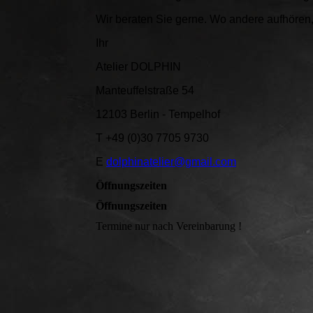
Wir beraten Sie gerne. Wo andere aufhören, 
Ihr
Atelier DOLPHIN
Manteuffelstraße 54
12103 Berlin - Tempelhof
T +49 (0)30 7705 9730
E
dolphinatelier@gmail.com
Öffnungszeiten
Öffnungszeiten
Termine nur nach Vereinbarung !