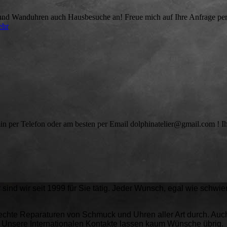
 und Wanduhren auch Hausbesuche an! Freue mich auf Ihre Anfrage per 
ehr
rmin per Telefon oder am besten per Email dolphinatelier@gmail.com 
nd wir seit 1999 für Sie tätig. Jeder Wunsch, egal wie schwierig
rechte Reparaturen von Schmuck und Uhren aller Art durch. Auc
. Unsere Internationalen Kontakte lassen kaum Wünsche übrig.